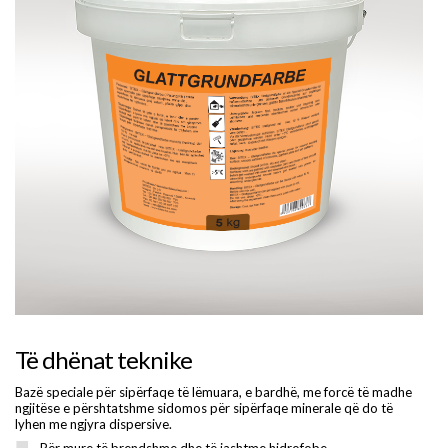
Të dhënat teknike
Bazë speciale për sipërfaqe të lëmuara, e bardhë, me forcë të madhe
ngjitëse e përshtatshme sidomos për sipërfaqe minerale që do të
lyhen me ngjyra dispersive.
Për mure të brendshme dhe të jashtme hidrofobe