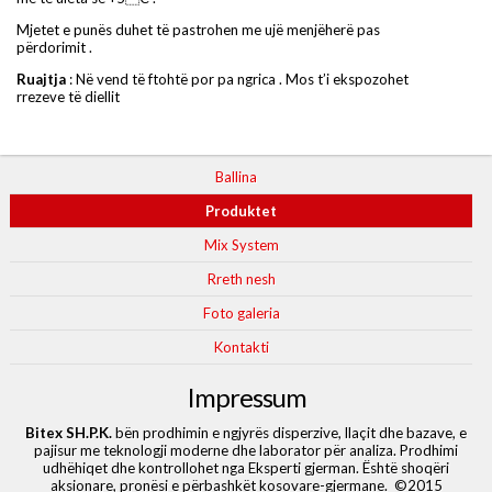
Mjetet e punës duhet të pastrohen me ujë menjëherë pas
përdorimit .
Ruajtja
: Në vend të ftohtë por pa ngrica . Mos t’i ekspozohet
rrezeve të diellit
Ballina
Produktet
Mix System
Rreth nesh
Foto galeria
Kontakti
Impressum
Bitex SH.P.K.
bën prodhimin e ngjyrës disperzive, llaçit dhe bazave, e
pajisur me teknologji moderne dhe laborator për analiza. Prodhimi
udhëhiqet dhe kontrollohet nga Eksperti gjerman. Është shoqëri
aksionare, pronësi e përbashkët kosovare-gjermane.
©2015