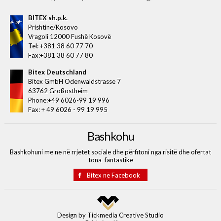
BITEX sh.p.k.
Prishtinë/Kosovo
Vragoli 12000 Fushë Kosovë
Tel: +381 38 60 77 70
Fax:+381 38 60 77 80
Bitex Deutschland
Bitex GmbH Odenwaldstrasse 7
63762 Großostheim
Phone:+49 6026-99 19 996
Fax: + 49 6026 - 99 19 995
Bashkohu
Bashkohuni me ne në rrjetet sociale dhe përfitoni nga risitë dhe ofertat
tona fantastike
Bitex në Facebook
Design by
Tickmedia Creative Studio