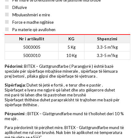
Difuzive
Mbulueshmëri e mire
Force e madhe ngjitëse
Pa materie që avullohen
Nr i artikullit
KG
Shpenzimi
5003005
5 Kg
3.3-5 m²/kg
5003010
10 Kg
3.3-5 m²/kg
Pëdorimi:
BITEX – Glattgrundfarbe ( Parangjyrë ) është bazë
speciale për sipërfaqe mbajtëse minerale , sipërfaqe të lëmuara
prej betoni , pllaka gjipsi dhe sipërfaqe të vjetruara .
Sipërfaqja:
Duhet të jetë e fortë , e terur dhe e pastër .
Sipërfaqet e lyera me ngjyrë që lahet dhe ato gëlqerore duhet
më parë të lahen dhe të pastrohen me brushë
Sipërfaqet thithëse duhet paraprakisht të trajtohen me bazë për
sipërfaqe thithëse .
Përpunimi :
BITEX – Glattgrundfarbe mund të t’hollohet deri 10 %
me ujë .
Para përdorimit të përzihet mire. BITEX - Glattgrundfarbe mund të
aplikohet me rul ose brushë. Nuk bën të aplikohet në temperatura
më të ulëta se +5C .