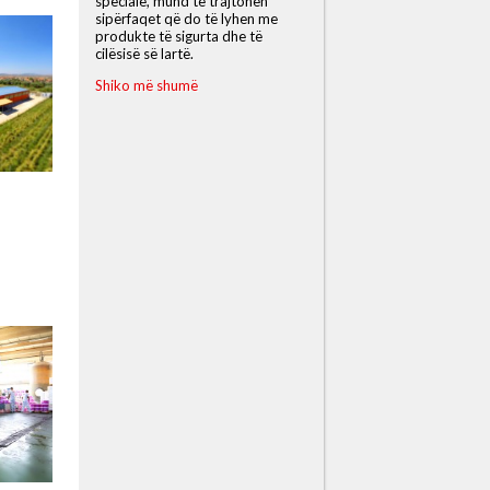
speciale, mund të trajtohen
sipërfaqet që do të lyhen me
produkte të sigurta dhe të
cilësisë së lartë.
Shiko më shumë