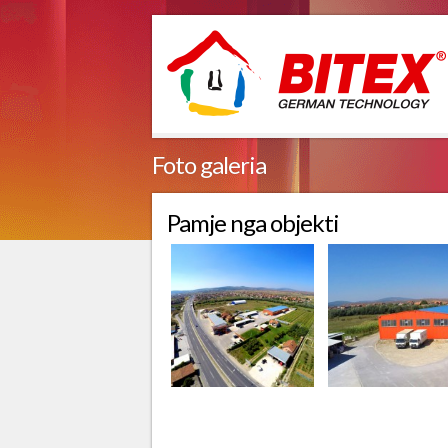
Foto galeria
Pamje nga objekti