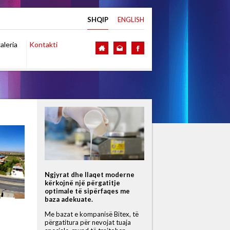
SHQIP
ENGLISH
aleria
Kontakti
Ngjyrat dhe llaqet moderne
kërkojnë një përgatitje
optimale të sipërfaqes me
baza adekuate.
Me bazat e kompanisë Bitex, të
përgatitura për nevojat tuaja