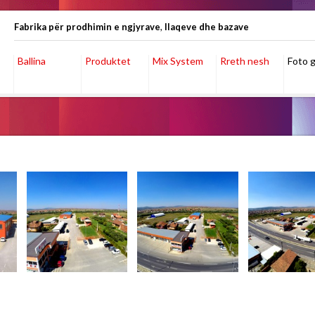
Fabrika për prodhimin e ngjyrave
,
llaqeve dhe bazave
Ballina
Produktet
Mix System
Rreth nesh
Foto g