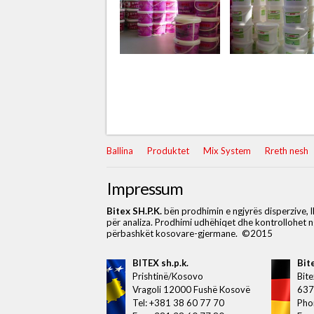
Ballina
Produktet
Mix System
Rreth nesh
Impressum
Bitex SH.P.K.
bën prodhimin e ngjyrës disperzive, 
për analiza. Prodhimi udhëhiqet dhe kontrollohet n
përbashkët kosovare-gjermane.
©2015
BITEX sh.p.k.
Bit
Prishtinë/Kosovo
Bit
Vragoli 12000 Fushë Kosovë
637
Tel: +381 38 60 77 70
Pho