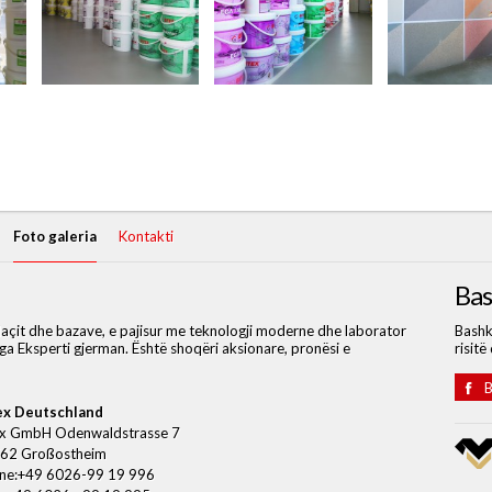
Foto galeria
Kontakti
Ba
llaçit dhe bazave, e pajisur me teknologji moderne dhe laborator
Bashk
ga Eksperti gjerman. Është shoqëri aksionare, pronësi e
risitë
B
ex Deutschland
ex GmbH Odenwaldstrasse 7
62 Großostheim
ne:+49 6026-99 19 996